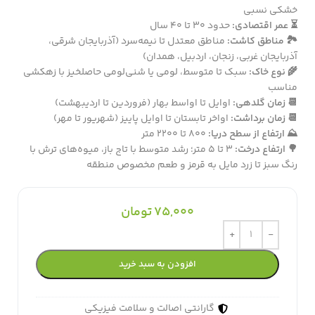
خشکی نسبی
⏳ عمر اقتصادی:
حدود ۳۰ تا ۴۰ سال
🏞️ مناطق کاشت:
مناطق معتدل تا نیمه‌سرد (آذربایجان شرقی،
آذربایجان غربی، زنجان، اردبیل، همدان)
🌾 نوع خاک:
سبک تا متوسط، لومی یا شنی‌لومی حاصلخیز با زهکشی
مناسب
📆 زمان گلدهی:
اوایل تا اواسط بهار (فروردین تا اردیبهشت)
📆 زمان برداشت:
اواخر تابستان تا اوایل پاییز (شهریور تا مهر)
⛰️ ارتفاع از سطح دریا:
۸۰۰ تا ۲۲۰۰ متر
🌳 ارتفاع درخت:
۳ تا ۵ متر؛ رشد متوسط با تاج باز، میوه‌های ترش با
رنگ سبز تا زرد مایل به قرمز و طعم مخصوص منطقه
75,000
تومان
افزودن به سبد خرید
گارانتی اصالت و سلامت فیزیکی