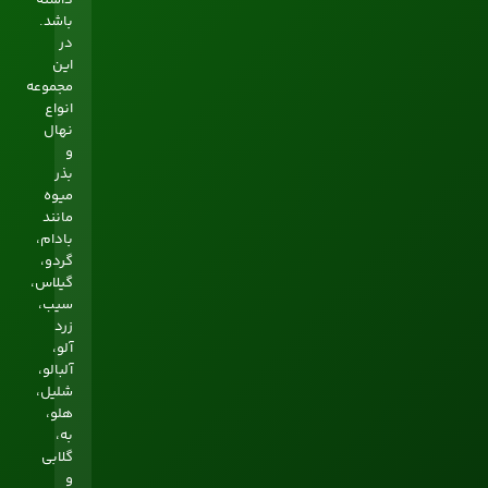
باشد.
در
این
مجموعه
انواع
نهال
و
بذر
میوه
مانند
بادام،
گردو،
گیلاس،
سيب،
زرد
آلو،
آلبالو،
شلیل،
هلو،
به،
گلابی
و