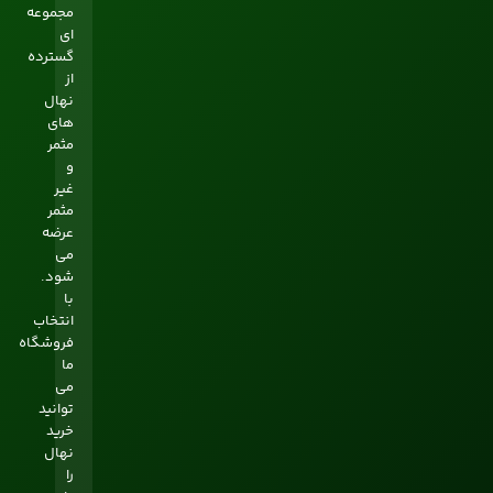
مجموعه
ای
گسترده
از
نهال
های
مثمر
و
غير
مثمر
عرضه
می
شود.
با
انتخاب
فروشگاه
ما
می
توانید
خرید
نهال
را