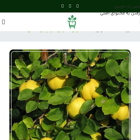
عبور به ناوبری
رفتن به محتوای اصلی
فروشگاه
/
نهال به
/
نهال به ترش آذربایجان (محلی)