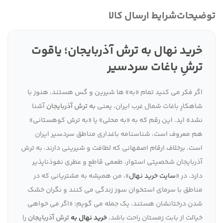
توضیحات
شرایط ارسال کالا
خرید نهال به ترش آذربایجان؛ یاقوت
ترشِ باغات سردسیر
اگر فکر می کنید تمام «به» ها شیرین و گس هستند، هنوز با
شاهکارِ باغات شمال غرب ایران، یعنی
به ترش آذربایجان
آشنا
نشده اید. این رقم که به «به محلی» یا «به ترش کوهستانی»
هم معروف است، شناسنامه باغداری مناطق سردسیر ایران
است. برخلاف ارقام اصفهانی که لطافت و شیرینی دارند، به ترش
آذربایجان شخصیتی استوار، طعمی قاطع و عطری نفوذناپذیر
دارد. در «
سایت خرید نهال
»، من همیشه به مشتریانی که در
مناطق با سرمای استخوان سوز زندگی می کنند و نگران خشک
شدن درختانشان هستند، یک جمله می گویم: «اگر می خواهی
خیالت از بابت زمستان راحت باشد،
خرید نهال به
ترش آذربایجان
را