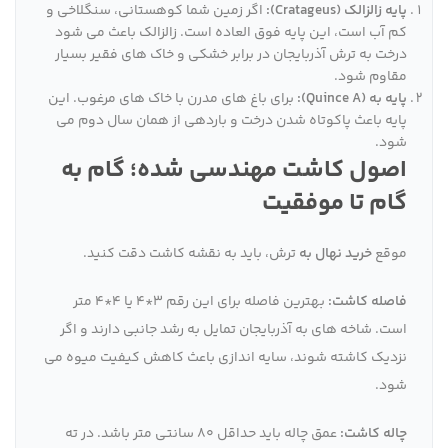
پایه زالزالک (Cratageus):
اگر زمین شما کوهستانی، سنگلاخی و
کم آب است، این پایه فوق العاده است. زالزالک باعث می شود
درخت به ترش آذربایجان در برابر خشکی و خاک های فقیر بسیار
مقاوم شود.
پایه به (Quince A):
برای باغ های مدرن با خاک های مرغوب. این
پایه باعث پاکوتاه شدن درخت و باردهی از همان سال دوم می
شود.
اصول کاشت مهندسی شده؛ گام به
گام تا موفقیت
موقع
خرید نهال به
ترش، باید به نقشه کاشت دقت کنید.
فاصله کاشت:
بهترین فاصله برای این رقم ۳*۴ یا ۴*۴ متر
است. شاخه های به آذربایجان تمایل به رشد جانبی دارند و اگر
نزدیک کاشته شوند، سایه اندازی باعث کاهش کیفیت میوه می
شود.
چاله کاشت:
عمق چاله باید حداقل ۸۰ سانتی متر باشد. در ته