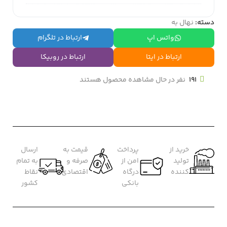
دسته:
نهال به
واتس اپ
ارتباط در تلگرام
ارتباط در ایتا
ارتباط در روبیکا
191
نفر در حال مشاهده محصول هستند
خرید از
پرداخت
قیمت به
ارسال
تولید
امن از
صرفه و
به تمام
کننده
درگاه
اقتصادی
نقاط
بانکی
کشور