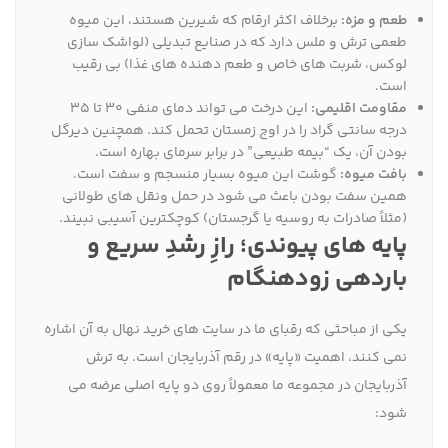
طعم و مزه:
برخلاف اکثر ارقام که شیرین هستند، این میوه
طعمی ترش و ملس دارد که در صنایع تبدیلی (لواشک سازی
لوکس، شربت های خاص و طعم دهنده های غذا) بی رقیب
است.
مقاومت اقلیمی:
این درخت می تواند دمای منفی ۳۰ تا ۳۵
درجه سانتی گراد را در اوج زمستان تحمل کند. همچنین دیرگل
بودن آن، یک “بیمه طبیعی” در برابر سرمای بهاره است.
بافت میوه:
گوشت این میوه بسیار منسجم و سفت است.
همین سفت بودن باعث می شود در حمل ونقل های طولانی
(مثلاً صادرات به روسیه یا گرجستان) کوچکترین آسیبی نبیند.
پایه های پیوندی؛ رازِ رشدِ سریع و
باردهی زودهنگام
یکی از مباحثی که رقبای ما در سایت های خرید نهال به آن اشاره
نمی کنند، اهمیت «پایه» در رقم آذربایجان است. به ترش
آذربایجان در مجموعه ما معمولاً روی دو پایه اصلی عرضه می
شود: