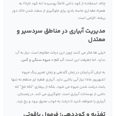
چاله، استفاده از کود دامی کاملاً پوسیده (نه کود تازه!) به
همراه مقداری ماسه بادی برای جلوگیری از سفت شدن خاک دور
ریشه، الزامی است.
مدیریت آبیاری در مناطق سردسیر و
معتدل
خیلی ها فکر می کنند چون این درخت مقاوم است، نیاز به آب
ندارد. اما حقیقت این است:
آب کم = میوه سنگی و گس.
به ترش آذربایجان در زمان گلدهی و زمانِ تغییر رنگ میوه
(شهریور ماه) نیاز آبی بالایی دارد. آبیاری قطره ای منظم نه تنها
باعث درشت شدن میوه می شود، بلکه از بیماری “لکه تلخ” که
ناشی از نوسانات آبیاری است، جلوگیری می کند. در زمستان،
آبیاری را متوقف کنید تا درخت به خواب عمیق برود و یخ نزند.
تغذیه و کوددهی؛ فرمول یاقوتی