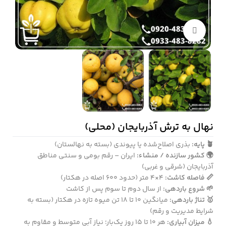
بزرگنمایی تصویر
نهال به ترش آذربایجان (محلی)
🪴 پایه:
بذری اصلاح‌شده یا پیوندی (بسته به نهالستان)
🌍 کشور سازنده / منشاء:
ایران – رقم بومی و سنتی مناطق
آذربایجان (شرقی و غربی)
📏 فاصله کاشت:
۴×۴ متر (حدود ۶۰۰ اصله در هکتار)
🌱 شروع باردهی:
از سال دوم تا سوم پس از کاشت
🥇 تناژ باردهی:
میانگین ۱۰ تا ۱۸ تن میوه تازه در هکتار (بسته به
شرایط مدیریت و رقم)
💧 میزان آبیاری:
هر ۱۰ تا ۱۵ روز یک‌بار؛ نیاز آبی متوسط و مقاوم به